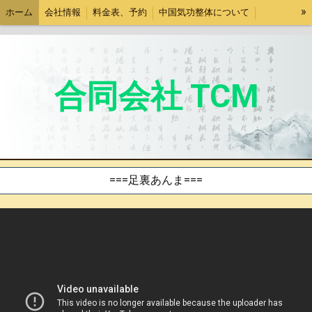
»
ホーム
会社情報
料金表、予約
中国気功整体について
新宿中国気功整体師育成教室
整体師育成案内
中国古代名医の逸話
社内お知らせ
会社運営
合同会社 TCM
===足裏あんま===