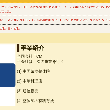
令和７年2月２０日、本社が“新宿区西新宿７－９－７丸山ビル３階”から“住所:151-00
転しました。
、新店舗に移転します。新店舗の住所:151-0053 東京都‎ 渋谷区 代々木2−5−1 
月31日〜1月3
事業紹介
合同会社 TCM
当会社は、次の事業を行う
(1) 中国気功整体院
(2) 中華料理店
(3) 通信販売
(4) 整体師の有料育成