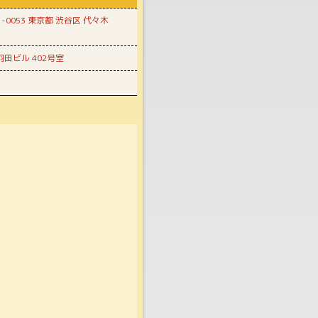
53 東京都‎ 渋谷区 代々木
羽田ビル 402号室