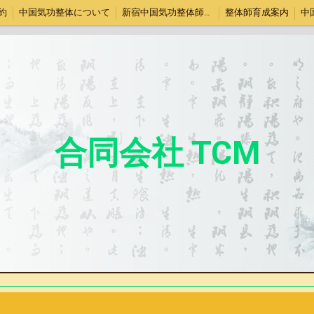
約
中国気功整体について
新宿中国気功整体師育成教室
整体師育成案内
中
合同会社 TCM