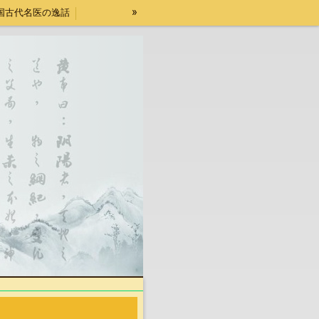
»
国古代名医の逸話