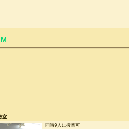
CM
教室
同時9人に授業可