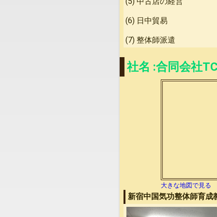
(5) 中古店の経営
(6) 日中貿易
(7) 整体師派遣
社名 :合同会社T
大きな地図で見る
新宿中国気功整体師育成