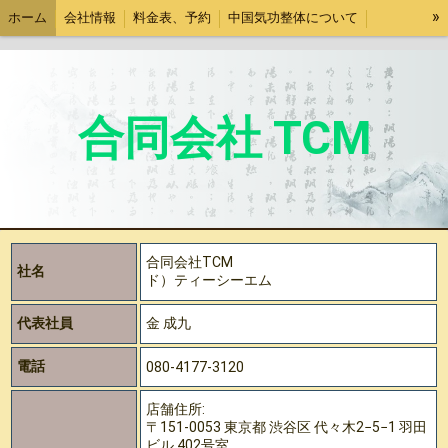
»
ホーム
会社情報
料金表、予約
中国気功整体について
新宿中国気功整体師育成教室
整体師育成案内
中国古代名医の逸話
社内お知らせ
会社運営
合同会社 TCM
合同会社TCM
社名
ド）ティーシーエム
代表社員
金 成九
電話
080-4177-3120
店舗住所:
〒151-0053 東京都‎ 渋谷区 代々木2−5−1 羽田
ビル 402号室