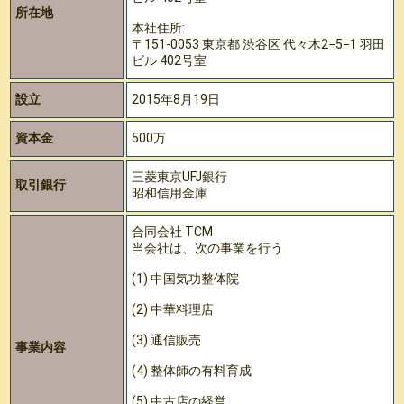
所在地
本社住所:
〒151-0053 東京都‎ 渋谷区 代々木2−5−1 羽田
ビル 402号室
設立
2015年8月19日
資本金
500万
三菱東京UFJ銀行
取引銀行
昭和信用金庫
合同会社 TCM
当会社は、次の事業を行う
(1) 中国気功整体院
(2) 中華料理店
(3) 通信販売
事業内容
(4) 整体師の有料育成
(5) 中古店の経営